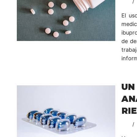
El us
medic
ibupr
de de
traba
infor
UN
AN
RI