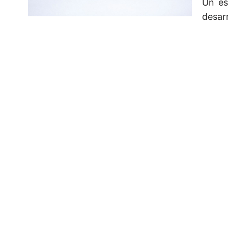
Un es
desarr