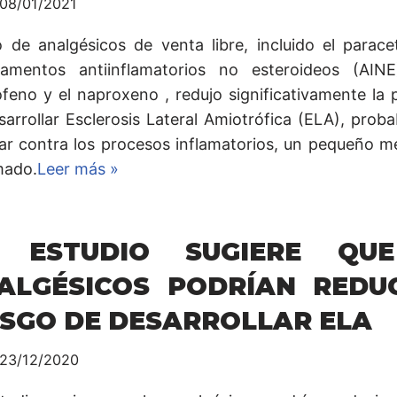
08/01/2021
o de analgésicos de venta libre, incluido el parac
amentos antiinflamatorios no esteroideos (AIN
ofeno y el naproxeno , redujo significativamente la 
sarrollar Esclerosis Lateral Amiotrófica (ELA), prob
jar contra los procesos inflamatorios, un pequeño me
mado.
Leer más »
 ESTUDIO SUGIERE QU
ALGÉSICOS PODRÍAN REDUC
ESGO DE DESARROLLAR ELA
23/12/2020