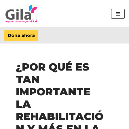
Saltar
al
contenido
Dona ahora
¿POR QUÉ ES
TAN
IMPORTANTE
LA
REHABILITACIÓ
N Y MÁS EN LA