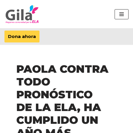
Saltar
al
contenido
Dona ahora
PAOLA CONTRA
TODO
PRONÓSTICO
DE LA ELA, HA
CUMPLIDO UN
AÑO MÁS