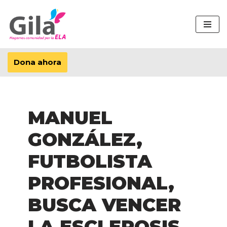
Saltar
al
contenido
Dona ahora
MANUEL
GONZÁLEZ,
FUTBOLISTA
PROFESIONAL,
BUSCA VENCER
LA ESCLEROSIS