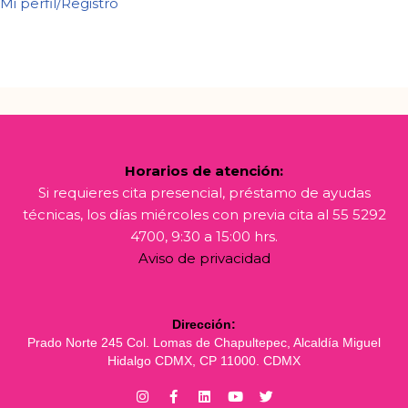
Mi perfil/Registro
Horarios de atención:
Si requieres cita presencial, préstamo de ayudas
técnicas, los días miércoles con previa cita al 55 5292
4700, 9:30 a 15:00 hrs.
Aviso de privacidad
Dirección:
Prado Norte 245 Col. Lomas de Chapultepec, Alcaldía Miguel
Hidalgo CDMX, CP 11000. CDMX