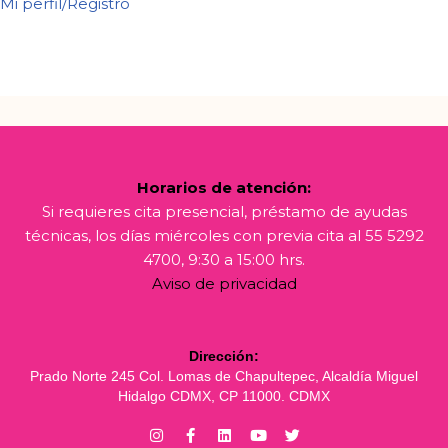
Mi perfil/Registro
Horarios de atención:
Si requieres cita presencial, préstamo de ayudas
técnicas, los días miércoles con previa cita al 55 5292
4700, 9:30 a 15:00 hrs.
Aviso de privacidad
Dirección:
Prado Norte 245 Col. Lomas de Chapultepec, Alcaldía Miguel
Hidalgo CDMX, CP 11000. CDMX