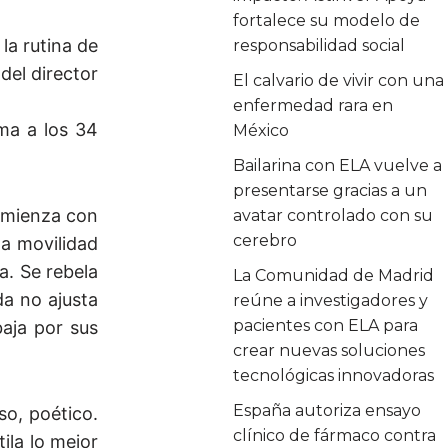
fortalece su modelo de
la rutina de
responsabilidad social
del director
El calvario de vivir con una
enfermedad rara en
rma a los 34
México
Bailarina con ELA vuelve a
presentarse gracias a un
comienza con
avatar controlado con su
cerebro
da movilidad
a. Se rebela
La Comunidad de Madrid
da no ajusta
reúne a investigadores y
pacientes con ELA para
baja por sus
crear nuevas soluciones
tecnológicas innovadoras
España autoriza ensayo
so, poético.
clínico de fármaco contra
ila lo mejor