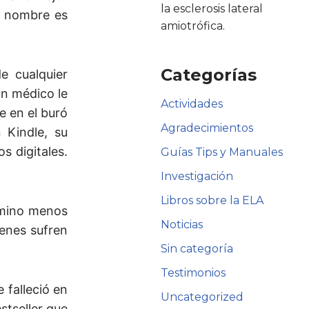
la esclerosis lateral
Mi nombre es
amiotrófica.
Categorías
e cualquier
un médico le
Actividades
e en el buró
Agradecimientos
 Kindle, su
s digitales.
Guías Tips y Manuales
Investigación
Libros sobre la ELA
camino menos
Noticias
ienes sufren
Sin categoría
Testimonios
 falleció en
Uncategorized
stseller que