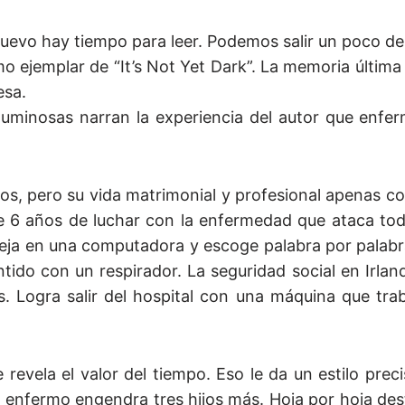
uevo hay tiempo para leer. Podemos salir un poco de 
imo ejemplar de “
It’s Not Yet Dark”. La memoria última 
esa.
luminosas narran la experiencia del autor que enfe
ños, pero su vida matrimonial y profesional apenas 
de 6 años de luchar con la enfermedad que ataca to
fleja en una computadora y escoge palabra por palabr
tido con un respirador. La seguridad social en Irlan
. Logra salir del hospital con una máquina que tra
evela el valor del tiempo. Eso le da un estilo preci
enfermo engendra tres hijos más. Hoja por hoja dest