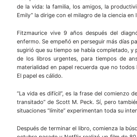
de la vida: la familia, los amigos, la product
Emily” la dirige con el milagro de la ciencia en l
Fitzmaurice vive 9 años después del diagnó
enfermo. Se empeñó en perseguir más días para
sugirió que su tiempo se había completado, y 
de los libros urgentes, para tiempos de ans
materialidad en papel recuerda que no todos l
El papel es cálido.
“La vida es difícil”, es la frase del comienzo 
transitado” de Scott M. Peck. Sí, pero tambié
situaciones “límite” experimentan toda su inte
Después de terminar el libro, comienza la búsq
octubre pasado y Netflix realizó un film de 80