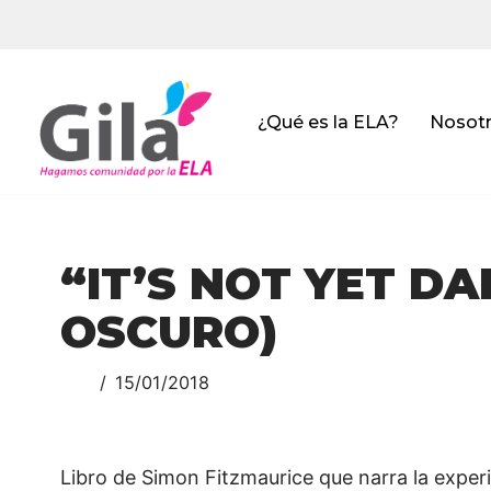
Saltar
al
contenido
¿Qué es la ELA?
Nosot
“IT’S NOT YET D
OSCURO)
15/01/2018
Libro de Simon Fitzmaurice que narra la exper