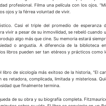
ividad profesional. Filma una película con los ojos. “
os ojos y la férrea voluntad de vivir.
stico. Casi el triple del promedio de esperanza d
 vivir a pesar de su inmovilidad, se rebeló cuando 
produjo algo más que cine. Su memoria estará siempr
iedad o angustia. A diferencia de la biblioteca en
os libros pueden ser tan etéreos y prácticos como lo
del libro de sicología más exitoso de la historia, “El 
n es retadora, complicada, limitada y misteriosa. Qu
nsidad que finalmente termina.
ueda de su obra y su biografía completa. Fitzmaurice
 minutos sobre su vida. El libro se convierte en un Be