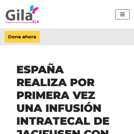
Saltar
al
contenido
Dona ahora
ESPAÑA
REALIZA POR
PRIMERA VEZ
UNA INFUSIÓN
INTRATECAL DE
JACIFUSEN CON