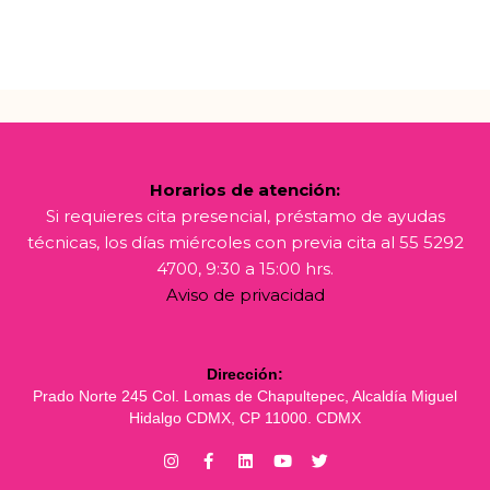
Horarios de atención:
Si requieres cita presencial, préstamo de ayudas
técnicas, los días miércoles con previa cita al 55 5292
4700, 9:30 a 15:00 hrs.
Aviso de privacidad
Dirección:
Prado Norte 245 Col. Lomas de Chapultepec, Alcaldía Miguel
Hidalgo CDMX, CP 11000. CDMX