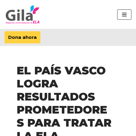
Saltar
al
contenido
Dona ahora
EL PAÍS VASCO
LOGRA
RESULTADOS
PROMETEDORE
S PARA TRATAR
LA ELA