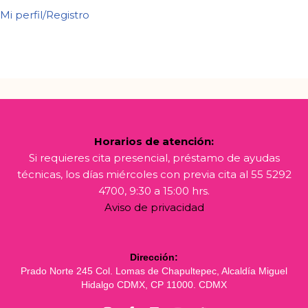
Mi perfil/Registro
Horarios de atención:
Si requieres cita presencial, préstamo de ayudas
técnicas, los días miércoles con previa cita al 55 5292
4700, 9:30 a 15:00 hrs.
Aviso de privacidad
Dirección:
Prado Norte 245 Col. Lomas de Chapultepec, Alcaldía Miguel
Hidalgo CDMX, CP 11000. CDMX