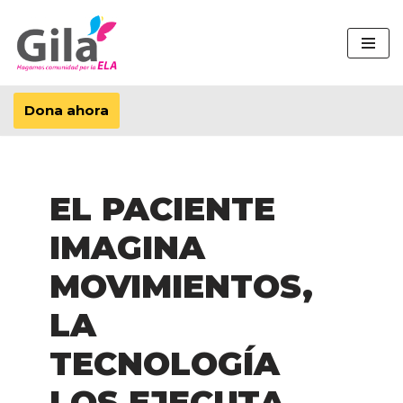
Saltar
al
contenido
Dona ahora
EL PACIENTE
IMAGINA
MOVIMIENTOS,
LA
TECNOLOGÍA
LOS EJECUTA