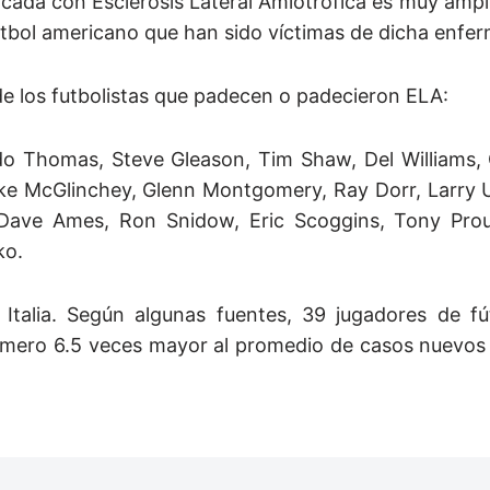
icada con Esclerosis Lateral Amiotrófica es muy ampl
útbol americano que han sido víctimas de dicha enfe
e los futbolistas que padecen o padecieron ELA:
ndo Thomas, Steve Gleason, Tim Shaw, Del Williams, 
ke McGlinchey, Glenn Montgomery, Ray Dorr, Larry U
 Dave Ames, Ron Snidow, Eric Scoggins, Tony Pro
ko.
n Italia. Según algunas fuentes, 39 jugadores de fú
número 6.5 veces mayor al promedio de casos nuevos 