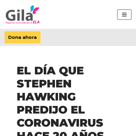
Saltar
al
contenido
Dona ahora
EL DÍA QUE
STEPHEN
HAWKING
PREDIJO EL
CORONAVIRUS
HACE 20 AÑOS