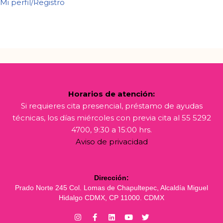
Mi perfil/Registro
Horarios de atención:
Si requieres cita presencial, préstamo de ayudas
técnicas, los días miércoles con previa cita al 55 5292
4700, 9:30 a 15:00 hrs.
Aviso de privacidad
Dirección:
Prado Norte 245 Col. Lomas de Chapultepec, Alcaldía Miguel
Hidalgo CDMX, CP 11000. CDMX