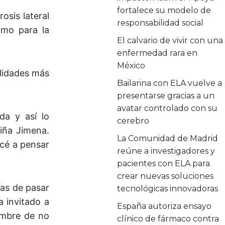
fortalece su modelo de
osis lateral
responsabilidad social
imo para la
El calvario de vivir con una
enfermedad rara en
México
alidades más
Bailarina con ELA vuelve a
presentarse gracias a un
avatar controlado con su
da y así lo
cerebro
iña Jimena.
La Comunidad de Madrid
ecé a pensar
reúne a investigadores y
pacientes con ELA para
crear nuevas soluciones
ías de pasar
tecnológicas innovadoras
a invitado a
España autoriza ensayo
dumbre de no
clínico de fármaco contra