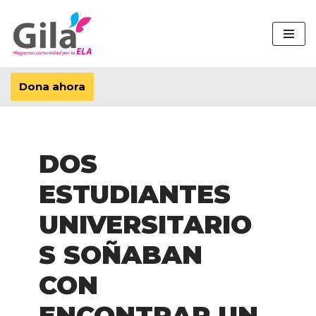
Saltar
al
contenido
Dona ahora
DOS
ESTUDIANTES
UNIVERSITARIO
S SOÑABAN
CON
ENCONTRAR UN