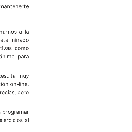
 mantenerte
narnos a la
determinado
ativas como
 ánimo para
Resulta muy
ión on-line.
recias, pero
en programar
jercicios al