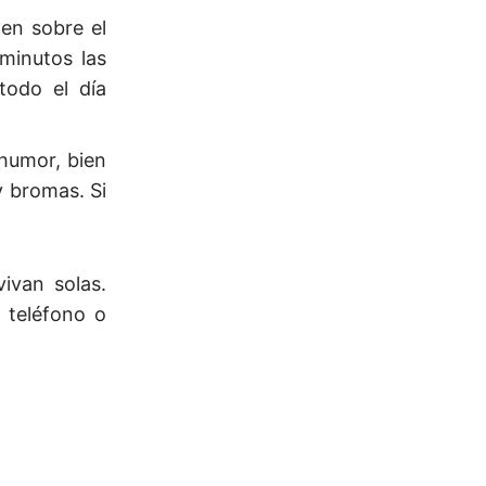
gen sobre el
 minutos las
todo el día
 humor, bien
y bromas. Si
ivan solas.
 teléfono o