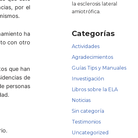
la esclerosis lateral
cias, por el
amiotrófica.
 mismos.
Categorías
inamiento ha
cto con otro
Actividades
Agradecimientos
Guías Tips y Manuales
tos que han
sidencias de
Investigación
 de personas
Libros sobre la ELA
dad.
Noticias
Sin categoría
Testimonios
io.
Uncategorized