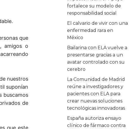
fortalece su modelo de
responsabilidad social
dable.
El calvario de vivir con una
enfermedad rara en
personas que
México
s, amigos o
Bailarina con ELA vuelve a
r acarreando
presentarse gracias a un
avatar controlado con su
cerebro
de nuestros
La Comunidad de Madrid
til suponían
reúne a investigadores y
pacientes con ELA para
ros buscamos
crear nuevas soluciones
 privados de
tecnológicas innovadoras
España autoriza ensayo
clínico de fármaco contra
es que este