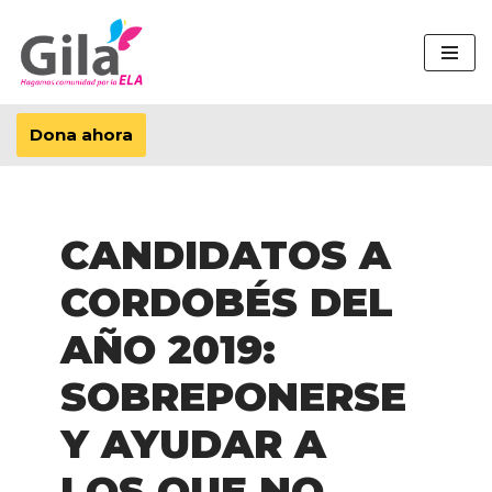
Saltar
al
contenido
Dona ahora
CANDIDATOS A
CORDOBÉS DEL
AÑO 2019:
SOBREPONERSE
Y AYUDAR A
LOS QUE NO