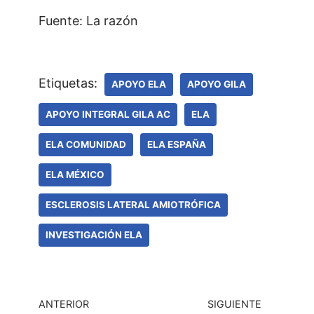
Fuente: La razón
Etiquetas:
APOYO ELA
APOYO GILA
APOYO INTEGRAL GILA AC
ELA
ELA COMUNIDAD
ELA ESPAÑA
ELA MÉXICO
ESCLEROSIS LATERAL AMIOTRÓFICA
INVESTIGACIÓN ELA
ANTERIOR
SIGUIENTE