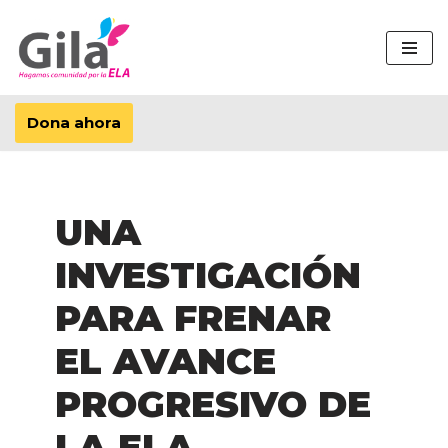
Saltar
al
contenido
Dona ahora
UNA
INVESTIGACIÓN
PARA FRENAR
EL AVANCE
PROGRESIVO DE
LA ELA