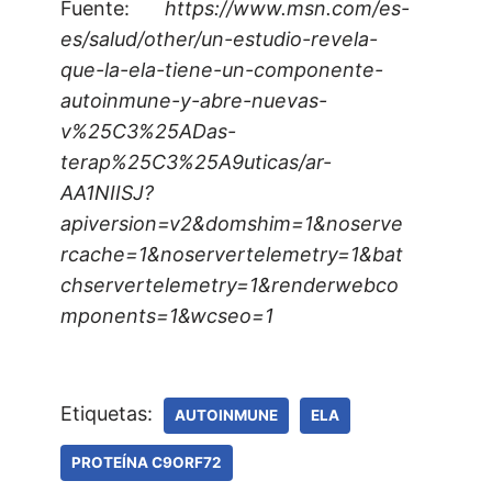
Fuente:
https://www.msn.com/es-
es/salud/other/un-estudio-revela-
que-la-ela-tiene-un-componente-
autoinmune-y-abre-nuevas-
v%25C3%25ADas-
terap%25C3%25A9uticas/ar-
AA1NIISJ?
apiversion=v2&domshim=1&noserve
rcache=1&noservertelemetry=1&bat
chservertelemetry=1&renderwebco
mponents=1&wcseo=1
Etiquetas:
AUTOINMUNE
ELA
PROTEÍNA C9ORF72