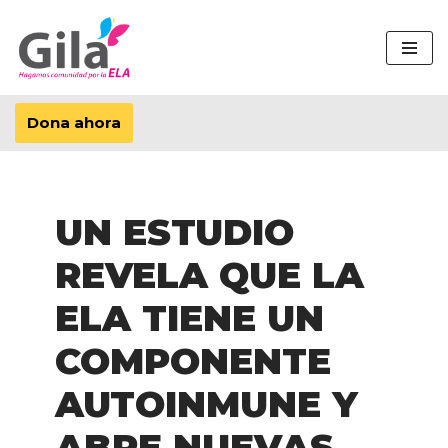
Saltar
al
contenido
Dona ahora
UN ESTUDIO
REVELA QUE LA
ELA TIENE UN
COMPONENTE
AUTOINMUNE Y
ABRE NUEVAS