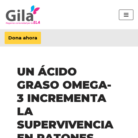
Saltar
al
contenido
Dona ahora
UN ÁCIDO
GRASO OMEGA-
3 INCREMENTA
LA
SUPERVIVENCIA
EN RATONES