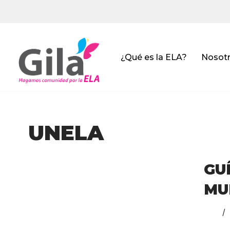
Saltar
al
contenido
¿Qué es la ELA?
Nosot
UNELA
GU
MU