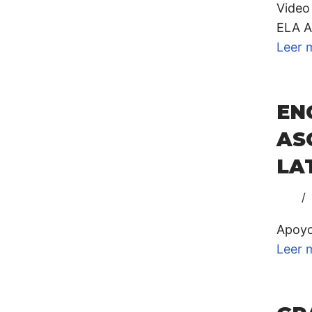
Video
ELA A
Leer 
EN
A
LA
Apoyo
Leer 