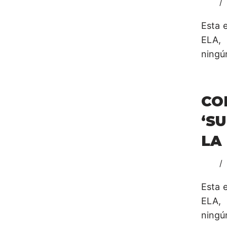
Esta 
ELA, 
ningú
C
‘S
LA
Esta 
ELA, 
ningú