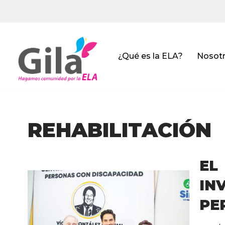
Saltar
al
contenido
¿Qué es la ELA?
Nosot
REHABILITACIÓN
EL
IN
PE