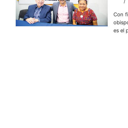
Con f
obisp
es el 