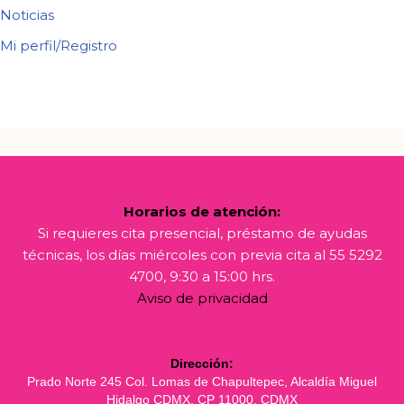
Noticias
Mi perfil/Registro
Horarios de atención:
Si requieres cita presencial, préstamo de ayudas
técnicas, los días miércoles con previa cita al 55 5292
4700, 9:30 a 15:00 hrs.
Aviso de privacidad
Dirección:
Prado Norte 245 Col. Lomas de Chapultepec, Alcaldía Miguel
Hidalgo CDMX, CP 11000. CDMX