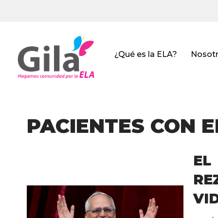
Saltar
al
contenido
¿Qué es la ELA?
Nosot
PACIENTES CON E
EL
RE
VI