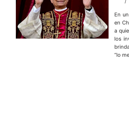
En un
en Ch
a qui
los i
brind
“lo me