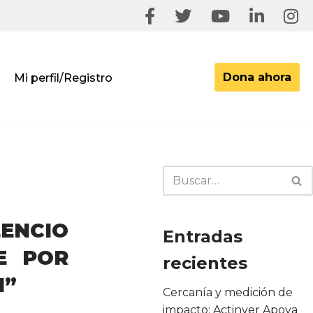
Dona ahora
Mi perfil/Registro
ENCIO
Entradas
E POR
recientes
N”
Cercanía y medición de
impacto: Actinver Apoya