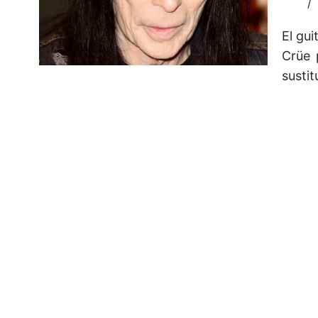
El gui
Crüe 
sustit