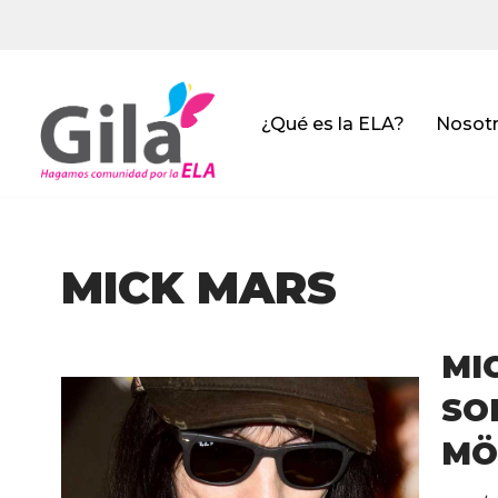
Saltar
al
contenido
¿Qué es la ELA?
Nosot
MICK MARS
MI
SO
MÖ