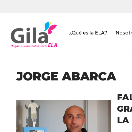
Saltar
al
contenido
¿Qué es la ELA?
Nosot
JORGE ABARCA
FA
GR
LA