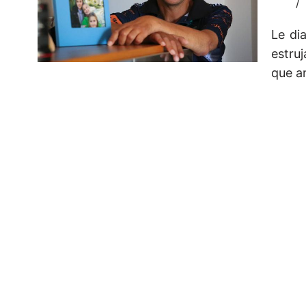
Le di
estruj
que a