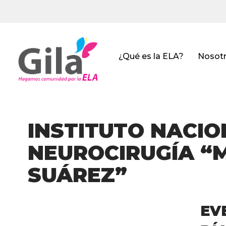
Saltar
al
contenido
¿Qué es la ELA?
Nosot
INSTITUTO NACIO
NEUROCIRUGÍA “
SUÁREZ”
EV