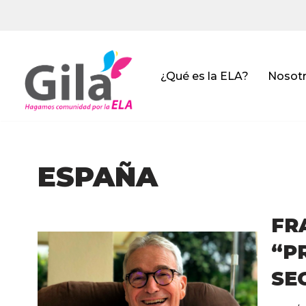
Saltar
al
contenido
¿Qué es la ELA?
Nosot
ESPAÑA
FR
“P
SE