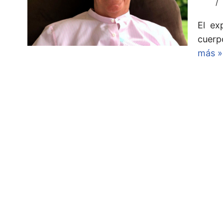
El ex
cuerp
más »