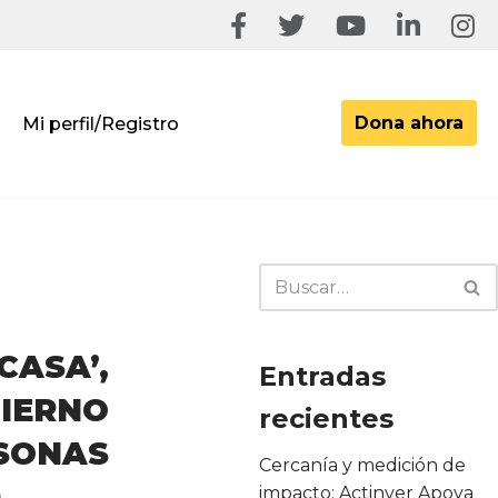
Dona ahora
Mi perfil/Registro
ASA’,
Entradas
IERNO
recientes
SONAS
Cercanía y medición de
D
impacto: Actinver Apoya