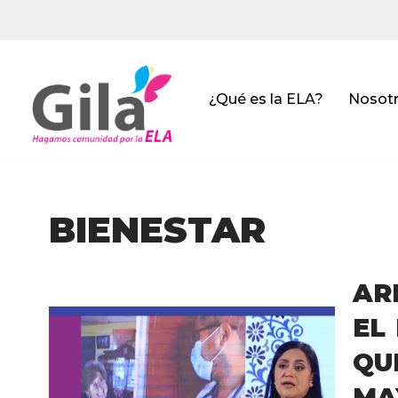
Saltar
al
contenido
¿Qué es la ELA?
Nosot
BIENESTAR
AR
EL
QU
MA