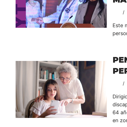
Este 
person
PE
PE
Dirig
disca
64 añ
en zo