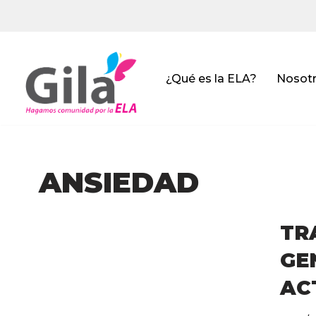
Saltar
al
contenido
¿Qué es la ELA?
Nosot
ANSIEDAD
T
GE
AC