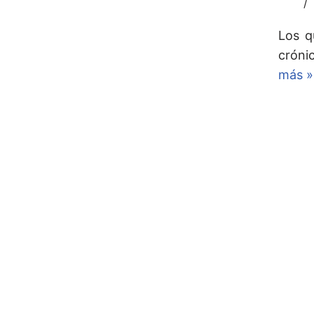
Los q
cróni
más »