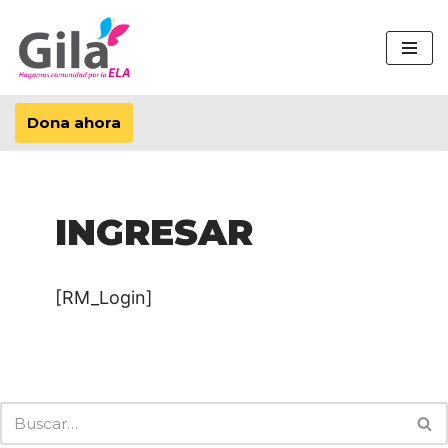
Saltar
al
contenido
Dona ahora
INGRESAR
[RM_Login]