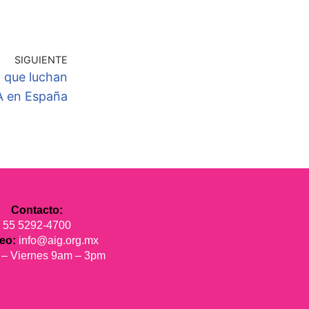
SIGUIENTE
 que luchan
A en España
Contacto:
55 5292-4700
reo:
info@aig.org.mx
 – Viernes 9am – 3pm