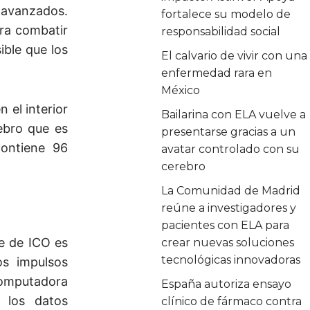
 avanzados.
fortalece su modelo de
ara combatir
responsabilidad social
ible que los
El calvario de vivir con una
enfermedad rara en
México
 el interior
Bailarina con ELA vuelve a
ebro que es
presentarse gracias a un
contiene 96
avatar controlado con su
cerebro
La Comunidad de Madrid
reúne a investigadores y
pacientes con ELA para
te de ICO es
crear nuevas soluciones
tecnológicas innovadoras
os impulsos
 computadora
España autoriza ensayo
a los datos
clínico de fármaco contra