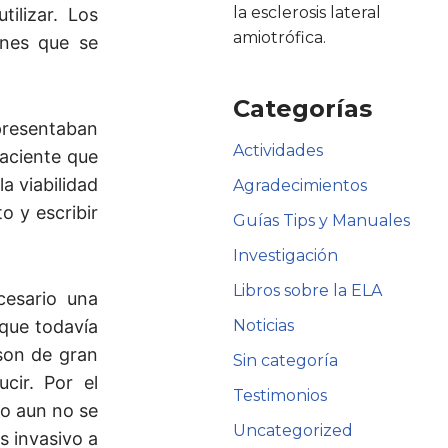
la esclerosis lateral
tilizar. Los
amiotrófica.
enes que se
Categorías
presentaban
Actividades
aciente que
a viabilidad
Agradecimientos
o y escribir
Guías Tips y Manuales
Investigación
Libros sobre la ELA
cesario una
 que todavía
Noticias
son de gran
Sin categoría
cir. Por el
Testimonios
ro aun no se
Uncategorized
s invasivo a