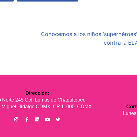
Conocemos a los niños 'superhéroes'
contra la EL
Dirección:
 Norte 245 Col. Lomas de Chapultepec,
ía Miguel Hidalgo CDMX, CP 11000. CDMX
Cor
Lunes