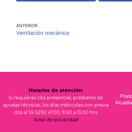
ANTERIOR
Ventilación mecánica
Horarios de atención:
Prado
Si requieres cita presencial, préstamo de
Alcald
ayudas técnicas, los días miércoles con previa
cita al 55 5292 4700, 9:30 a 15:00 hrs.
Aviso de privacidad