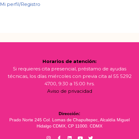
Mi perfil/Registro
Horarios de atención:
Si requieres cita presencial, préstamo de ayudas
técnicas, los días miércoles con previa cita al 55 5292
4700, 9:30 a 15:00 hrs.
Aviso de privacidad
Dirección:
Prado Norte 245 Col. Lomas de Chapultepec, Alcaldía Miguel
Hidalgo CDMX, CP 11000. CDMX