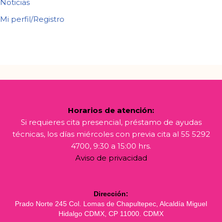
Noticias
Mi perfil/Registro
Horarios de atención:
Si requieres cita presencial, préstamo de ayudas
técnicas, los días miércoles con previa cita al 55 5292
4700, 9:30 a 15:00 hrs.
Aviso de privacidad
Dirección:
Prado Norte 245 Col. Lomas de Chapultepec, Alcaldía Miguel
Hidalgo CDMX, CP 11000. CDMX