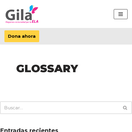
Saltar
al
contenido
Dona ahora
GLOSSARY
Entradas recientes