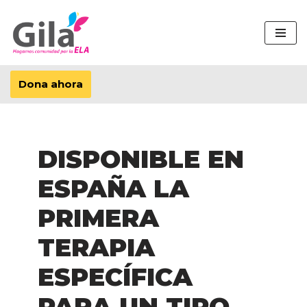
Saltar
al
contenido
Dona ahora
DISPONIBLE EN
ESPAÑA LA
PRIMERA
TERAPIA
ESPECÍFICA
PARA UN TIPO