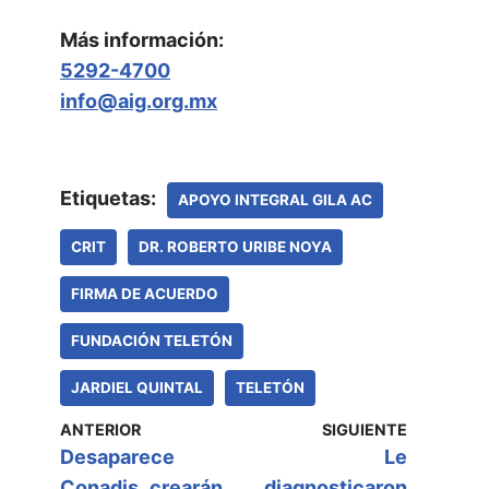
Más información:
5292-4700
info@aig.org.mx
Etiquetas:
APOYO INTEGRAL GILA AC
CRIT
DR. ROBERTO URIBE NOYA
FIRMA DE ACUERDO
FUNDACIÓN TELETÓN
JARDIEL QUINTAL
TELETÓN
ANTERIOR
SIGUIENTE
Desaparece
Le
Conadis, crearán
diagnosticaron