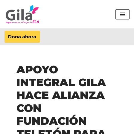
Saltar
al
contenido
Dona ahora
APOYO
INTEGRAL GILA
HACE ALIANZA
CON
FUNDACIÓN
TELETÓN PARA