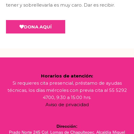
tener y sobrellevarla es muy caro. Dar es recibir.
DONA AQUÍ
Horarios de atención:
Si requieres cita presencial, préstamo de ayudas
técnicas, los días miércoles con previa cita al 55 5292
4700, 9:30 a 15:00 hrs.
Aviso de privacidad
Dirección:
Prado Norte 245 Col. Lomas de Chapultepec, Alcaldía Miguel